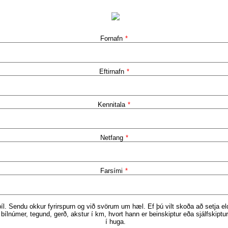
Fornafn
*
Eftirnafn
*
Kennitala
*
Netfang
*
Farsími
*
bíl. Sendu okkur fyrirspurn og við svörum um hæl. Ef þú vilt skoða að setja eldr
bílnúmer, tegund, gerð, akstur í km, hvort hann er beinskiptur eða sjálfskiptu
í huga.