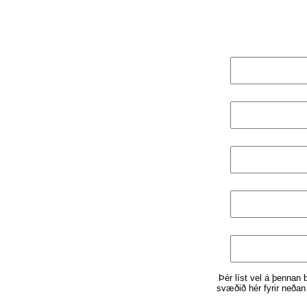
Þér líst vel á þennan 
svæðið hér fyrir neðan 