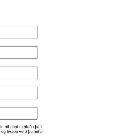
i bíl uppí skrifaðu þá í
r og hvaða verð þú hefur