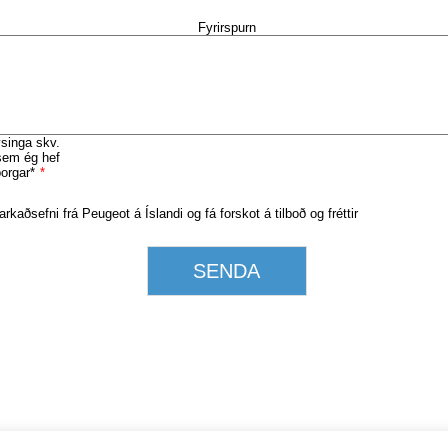
Fyrirspurn
singa skv.
sem ég hef
orgar*
*
rkaðsefni frá Peugeot á Íslandi og fá forskot á tilboð og fréttir