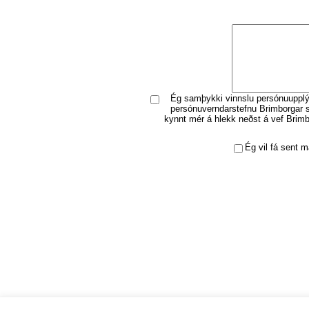
Ég samþykki vinnslu persónuupplý
persónuverndarstefnu Brimborgar 
kynnt mér á hlekk neðst á vef Brimb
Ég vil fá sent ma